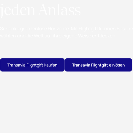
jeden Anlass
Schenke grenzenlose Horizonte. Mit Flightgift können Besch
wählen und die Welt auf ihre eigene Weise entdecken.
Transavia Flightgift kaufen
Transavia Flightgift einlösen